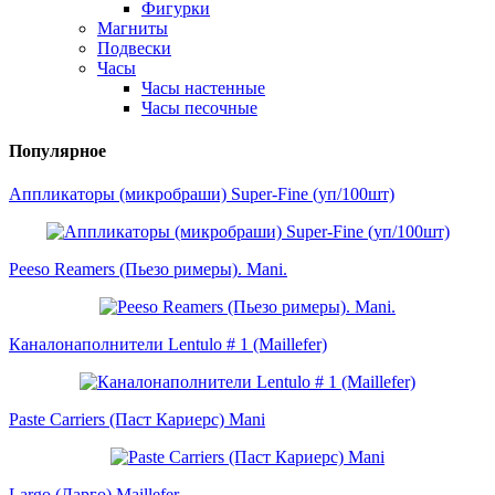
Фигурки
Магниты
Подвески
Часы
Часы настенные
Часы песочные
Популярное
Аппликаторы (микробраши) Super-Fine (уп/100шт)
Peeso Reamers (Пьезо римеры). Mani.
Каналонаполнители Lentulo # 1 (Maillefer)
Paste Carriers (Паст Кариерс) Mani
Largo (Ларго) Maillefer